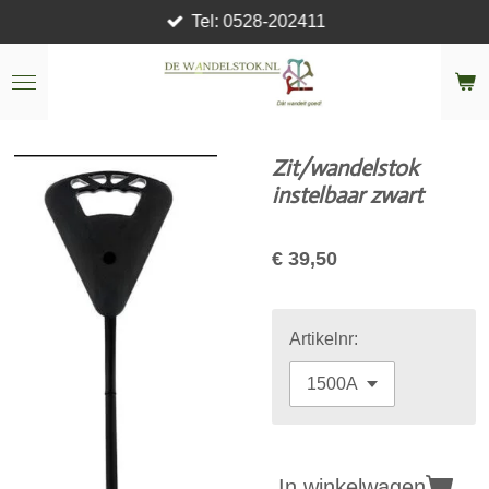
Tel: 0528-202411
Ga
direct
naar
de
hoofdinhoud
Zit/wandelstok
instelbaar zwart
€ 39,50
Artikelnr:
In winkelwagen