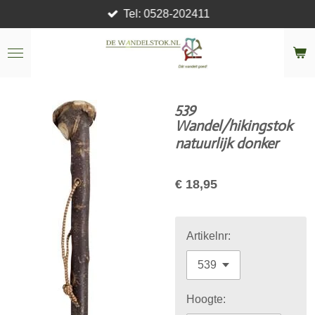
Tel: 0528-202411
Ga
direct
naar
de
hoofdinhoud
539
Wandel/hikingstok
natuurlijk donker
€ 18,95
Artikelnr:
Hoogte: