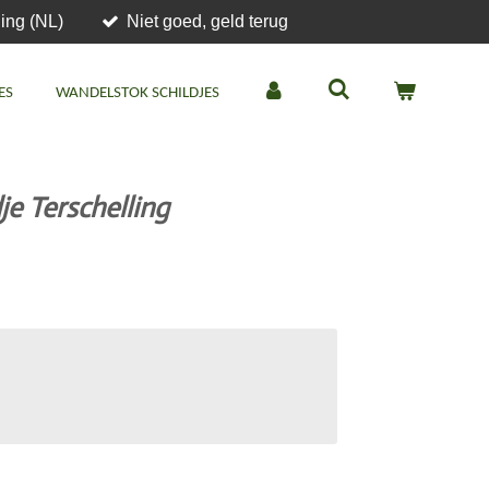
ing (NL)
Niet goed, geld terug
ES
WANDELSTOK SCHILDJES
je Terschelling