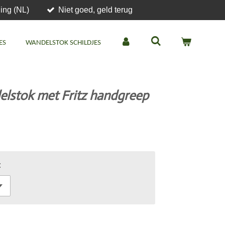
ing (NL)
Niet goed, geld terug
ES
WANDELSTOK SCHILDJES
lstok met Fritz handgreep
: