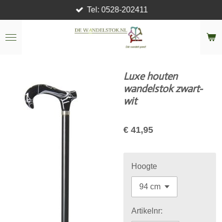
Tel: 0528-202411
Ga
direct
naar
de
hoofdinhoud
Luxe houten
wandelstok zwart-
wit
€ 41,95
Hoogte
Artikelnr: