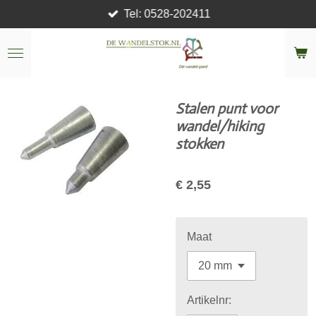
Tel: 0528-202411
Ga
direct
naar
de
hoofdinhoud
Stalen punt voor
wandel/hiking
stokken
€ 2,55
Maat
Artikelnr: