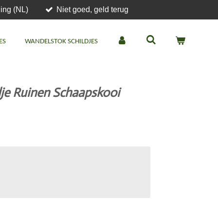
ing (NL)
Niet goed, geld terug
ES
WANDELSTOK SCHILDJES
dje Ruinen Schaapskooi