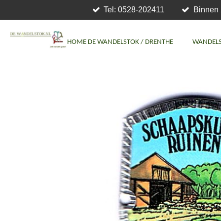
Tel: 0528-202411
Binnen 
Ga
direct
naar
HOME DE WANDELSTOK / DRENTHE
WANDEL
de
hoofdinhoud