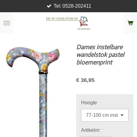
Tel: 0528-202411
Ga
direct
naar
de
hoofdinhoud
Dames instelbare
wandelstok pastel
bloemenprint
€ 36,95
Hoogte
Artikelnr: