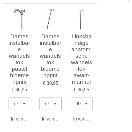
Dames
Dames
Linksha
instelbar
instelbar
ndige
e
e
anatomi
wandels
wandels
sche
tok
tok
wandels
pastel
bloeme
tok
bloeme
nprint
zwart-
nprint
marmer
€ 38,95
€ 36,95
€ 36,95
In winkelwagen
In winkelwagen
In winkelwagen