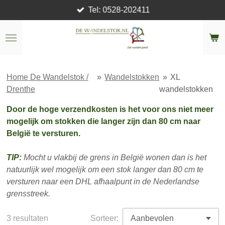
Tel: 0528-202411
Ga
direct
naar
de
hoofdinhoud
Home De Wandelstok /
»
Wandelstokken
»
XL
Drenthe
wandelstokken
Door de hoge verzendkosten is het voor ons niet meer
mogelijk om stokken die langer zijn dan 80 cm naar
België te versturen.
TIP:
Mocht u vlakbij de grens in België wonen dan is het
natuurlijk wel mogelijk om een stok langer dan 80 cm te
versturen naar een DHL afhaalpunt in de Nederlandse
grensstreek.
3 resultaten
Sorteer: